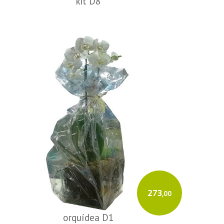
kit D8
273
,00
orquídea D1