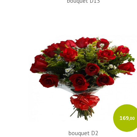
bouquet D13
169
,00
bouquet D2