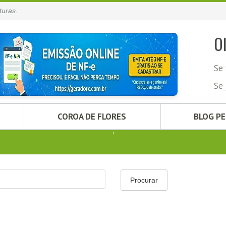
turas.
O
Se 
Se 
COROA DE FLORES
BLOG P