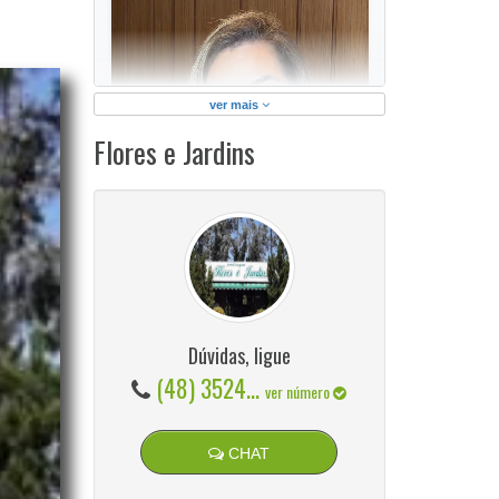
ver mais
Flores e Jardins
Dúvidas, ligue
(48) 3524...
ver número
O sistema
GeradorX
simplifica e agiliza a
CHAT
emissão de Nota Fiscal Eletrônica (NF-e
Modelo 55) para a sua empresa.