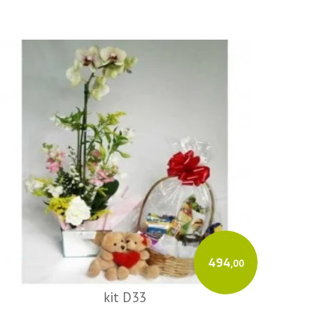
494
,00
kit D33