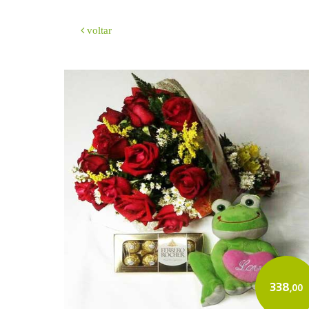
voltar
338
,00