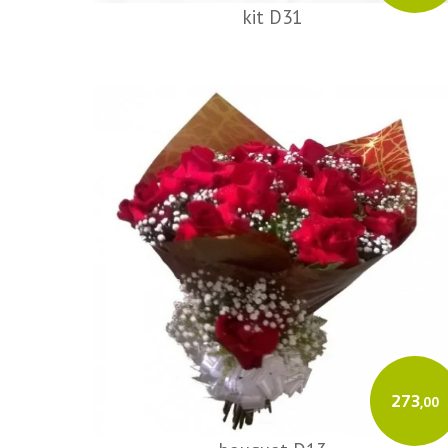
kit D31
273
,00