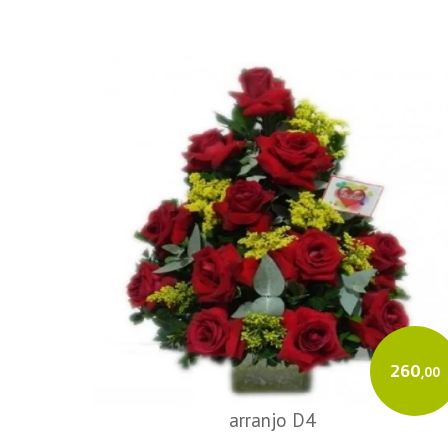
260
,00
arranjo D4