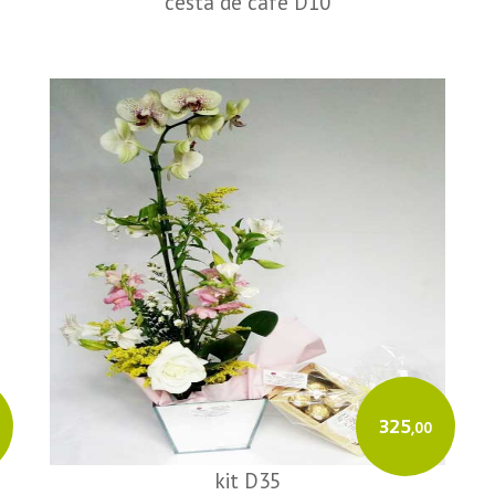
cesta de café D10
325
,00
kit D35