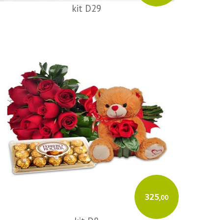
kit D29
325
,00