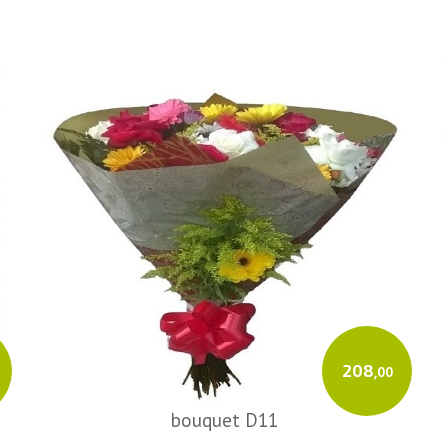
208
,00
bouquet D11