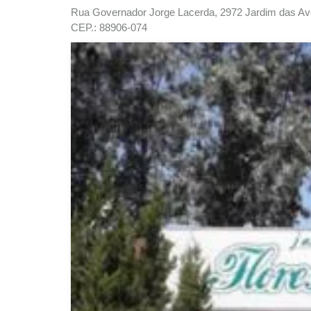
Rua Governador Jorge Lacerda, 2972 Jardim das Av
CEP.: 88906-074