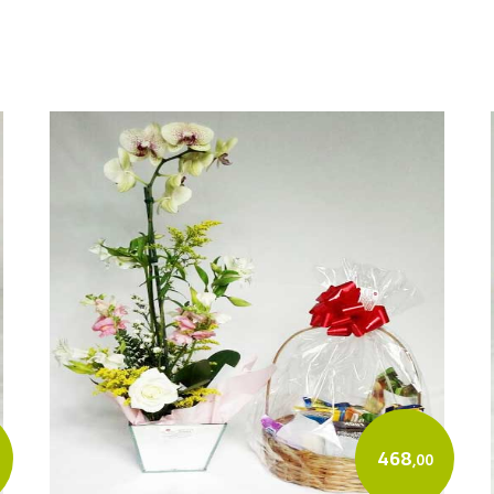
468
,00