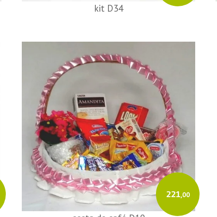
kit D34
221
,00