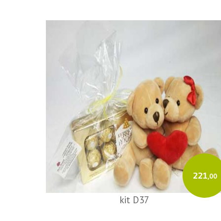
221
,00
kit D37