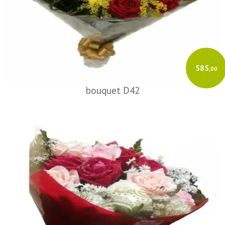
585
,00
bouquet D42