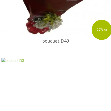
273
,00
bouquet D40