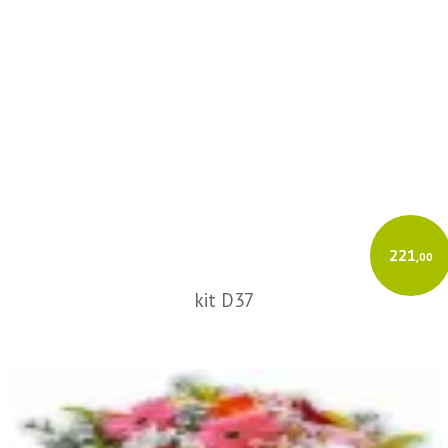
221
,00
kit D37