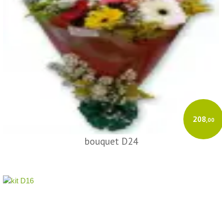
208
,00
bouquet D24