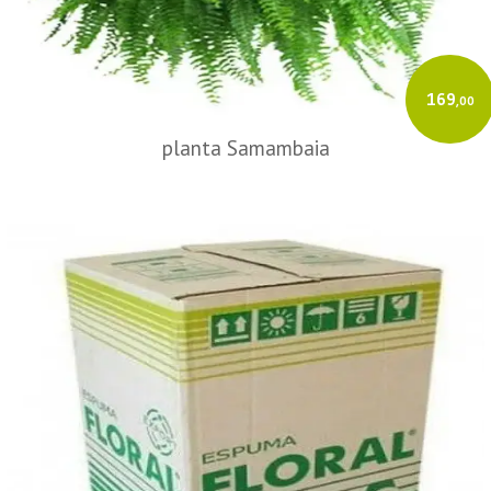
169
,00
planta Samambaia