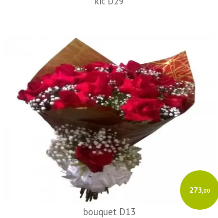
kit D29
273
,00
bouquet D13