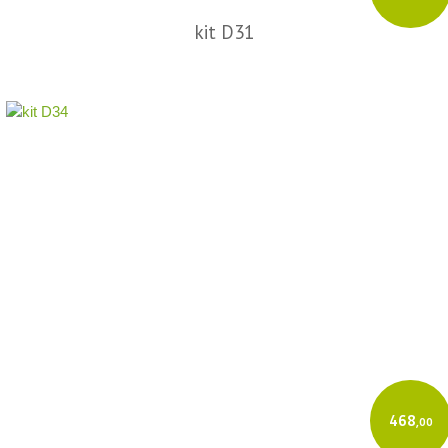
kit D31
468
,00