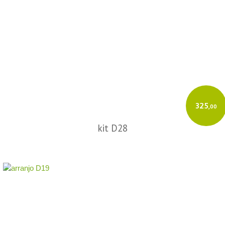
325
,00
kit D28