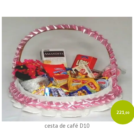
221
,00
cesta de café D10