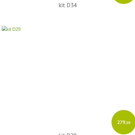
kit D34
279
,00