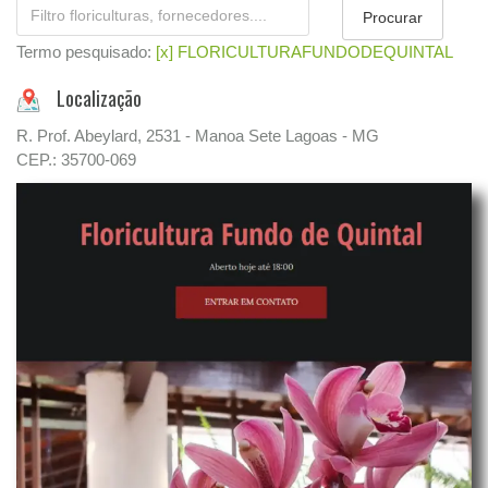
Termo pesquisado:
[x] FLORICULTURAFUNDODEQUINTAL
Localização
R. Prof. Abeylard, 2531 - Manoa Sete Lagoas - MG
CEP.: 35700-069