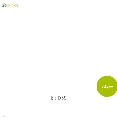
325
,00
kit D35