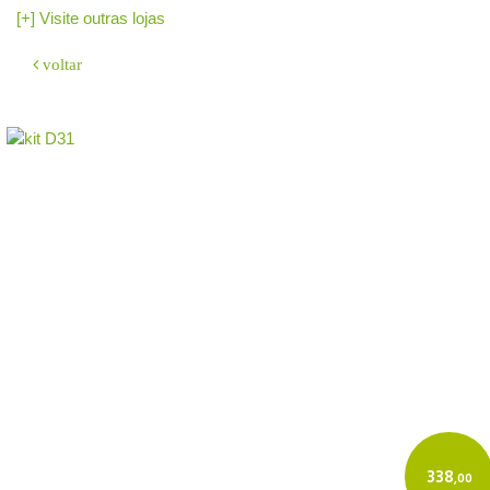
[+] Visite outras lojas
voltar
O sistema
GeradorX
simplifica e agiliza a emissão de Nota Fiscal
Eletrônica (NF-e Modelo 55) para a sua empresa.
Como emitir:
Cadastre sua empresa e o Certificado Digital (A1/A3).
Insira os dados do destinatário e os produtos.
O GeradorX calcula os tributos e transmite à SEFAZ de forma rápida e
automatizada.
Acesse o GeradorX
338
,00