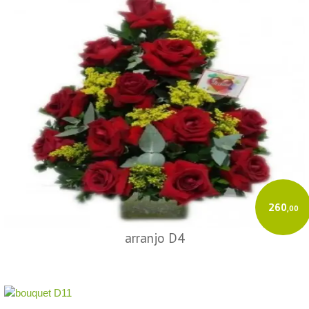
260
,00
arranjo D4