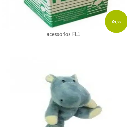
84
,00
acessórios FL1