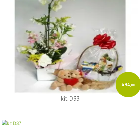
494
,00
kit D33