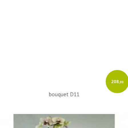
208
,00
bouquet D11