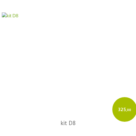
325
,00
kit D8