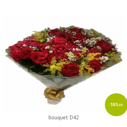
585
,00
bouquet D42