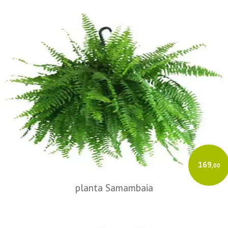
169
,00
planta Samambaia