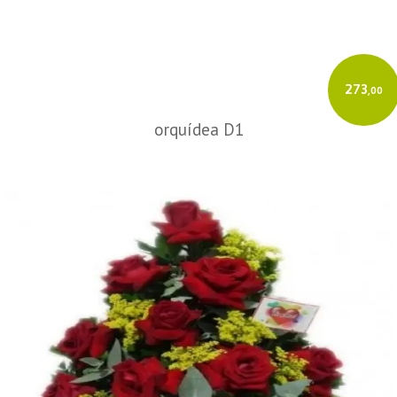
273
,00
orquídea D1