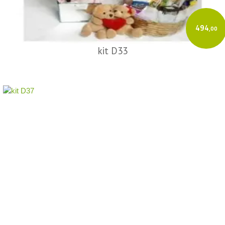
494
,00
kit D33