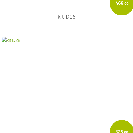
468
,00
kit D16
325
,00