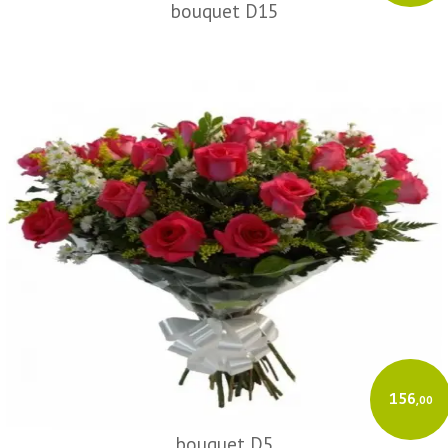
bouquet D15
156
,00
bouquet D5