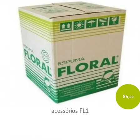
84
,00
acessórios FL1