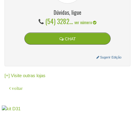
Dúvidas, ligue
(54) 3282...
ver número
CHAT
Sugerir Edição
[+] Visite outras lojas
voltar
O sistema
GeradorX
simplifica e agiliza a emissão de Nota Fiscal
Eletrônica (NF-e Modelo 55) para a sua empresa.
Como emitir:
Cadastre sua empresa e o Certificado Digital (A1/A3).