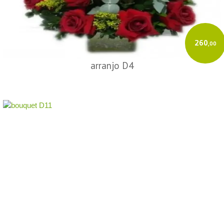
260
,00
arranjo D4