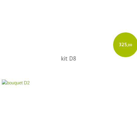
325
,00
kit D8