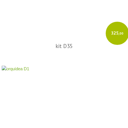
325
,00
kit D35