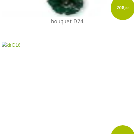
208
,00
bouquet D24