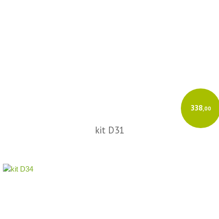
Insira os dados do destinatário e os produtos.
O GeradorX calcula os tributos e transmite à SEFAZ de forma rápida e
automatizada.
Acesse o GeradorX
338
,00
kit D31