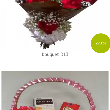
273
,00
bouquet D13