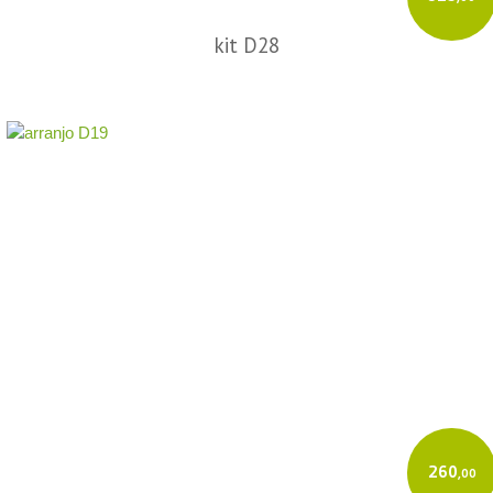
kit D28
260
,00