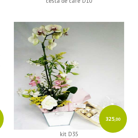
cesta de café D10
325
,00
kit D35