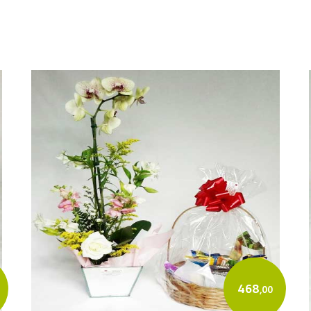
468
,00