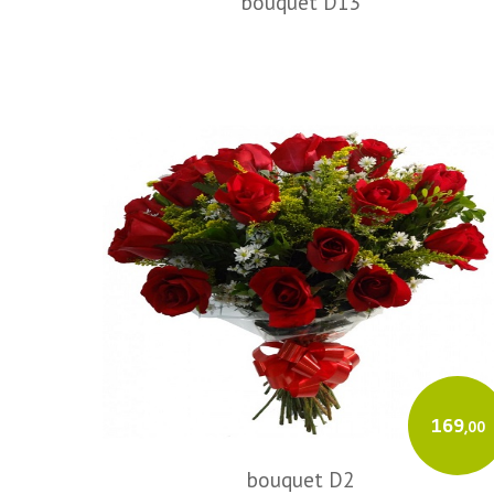
bouquet D13
169
,00
bouquet D2