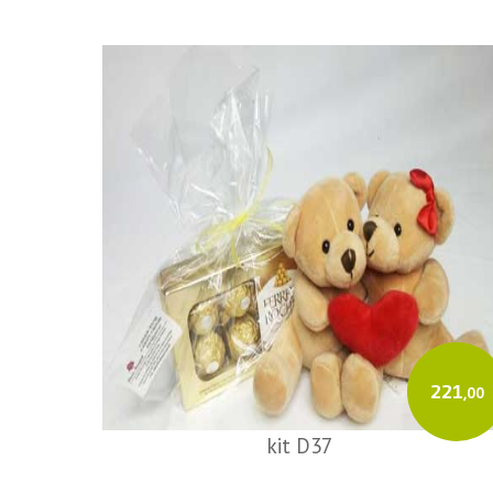
221
,00
kit D37