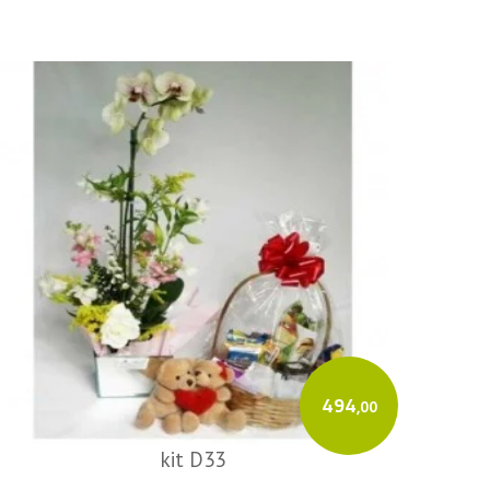
494
,00
kit D33