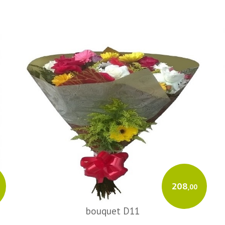
208
,00
bouquet D11