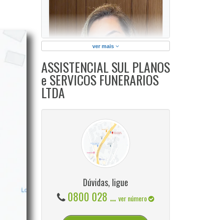
ver mais
ASSISTENCIAL SUL PLANOS
e SERVICOS FUNERARIOS
LTDA
Dúvidas, ligue
0800 028 ...
O sistema
GeradorX
simplifica e agiliza a
ver número
emissão de Nota Fiscal Eletrônica (NF-e
Modelo 55) para a sua empresa.