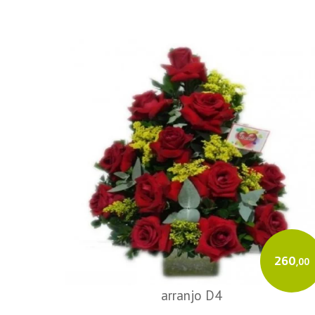
260
,00
arranjo D4