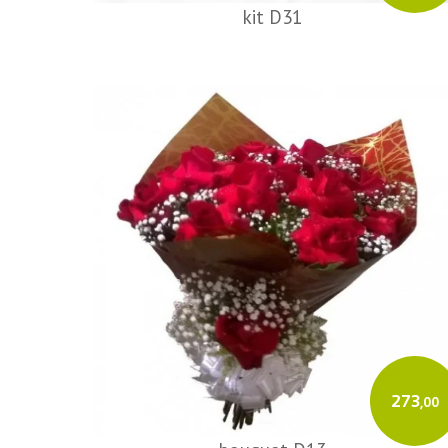
kit D31
273
,00