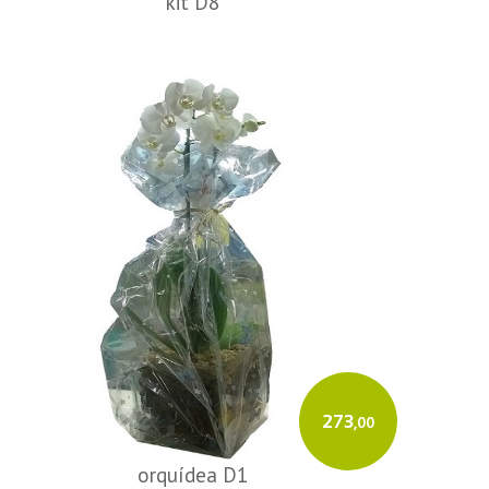
kit D8
273
,00
orquídea D1