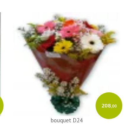
208
,00
bouquet D24