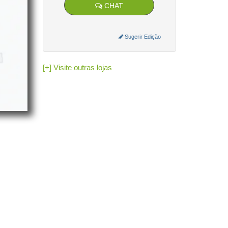
Como emitir:
CHAT
Cadastre sua empresa e o Certificado
Digital (A1/A3).
Insira os dados do destinatário e os
Sugerir Edição
produtos.
O GeradorX calcula os tributos e transmite
à SEFAZ de forma rápida e automatizada.
[+] Visite outras lojas
Acesse o GeradorX