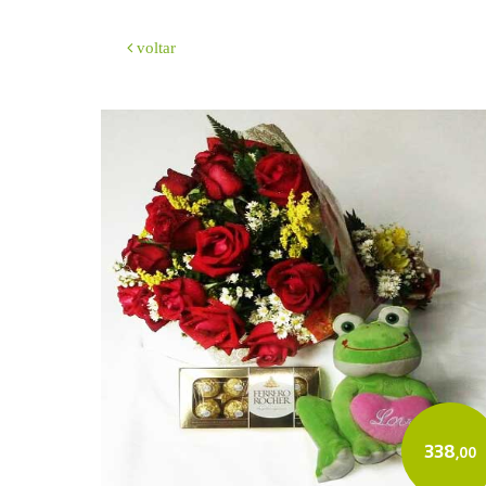
voltar
338
,00