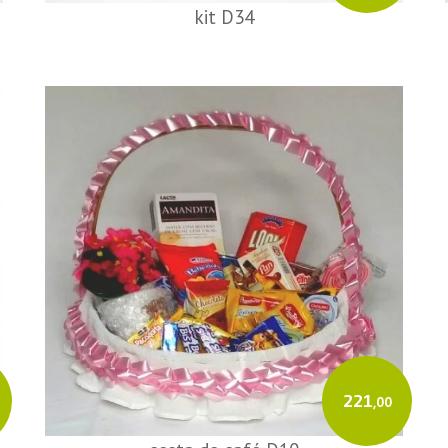
kit D34
221
,00