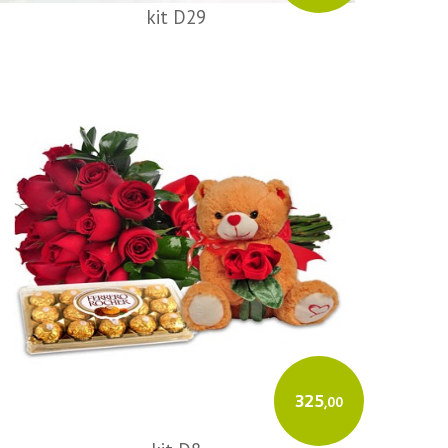
kit D29
325
,00