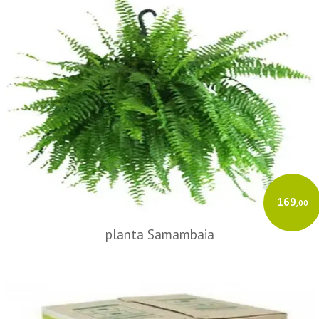
169
,00
planta Samambaia