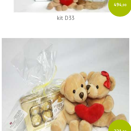
494
,00
kit D33