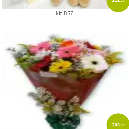
221
,00
kit D37
208
,00