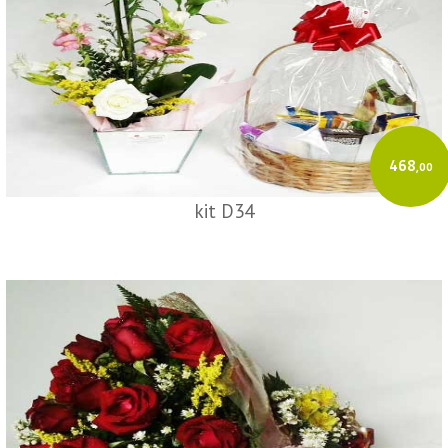
468
,00
kit D34