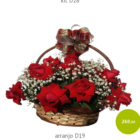
kit D28
260
,00
arranjo D19