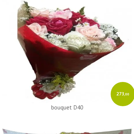
273
,00
bouquet D40