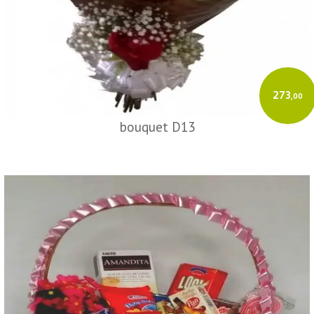
273
,00
bouquet D13