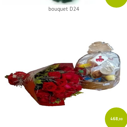
bouquet D24
468
,00