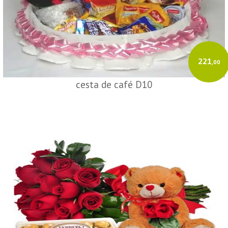
221
,00
cesta de café D10