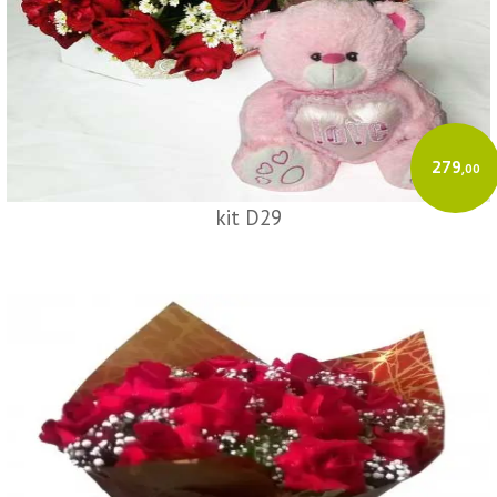
279
,00
kit D29