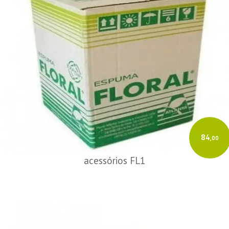
84
,00
acessórios FL1