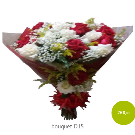
260
,00
bouquet D15