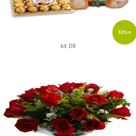
325
,00
kit D8