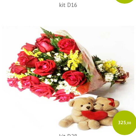
kit D16
325
,00