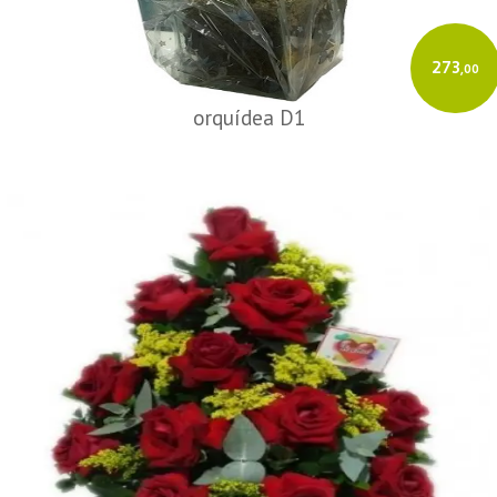
273
,00
orquídea D1