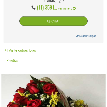
Dúvidas, ligue
(11) 3591...
ver número
CHAT
Sugerir Edição
[+] Visite outras lojas
voltar
O sistema
GeradorX
simplifica e agiliza a emissão de Nota Fiscal
Eletrônica (NF-e Modelo 55) para a sua empresa.
Como emitir:
Cadastre sua empresa e o Certificado Digital (A1/A3).
Insira os dados do destinatário e os produtos.