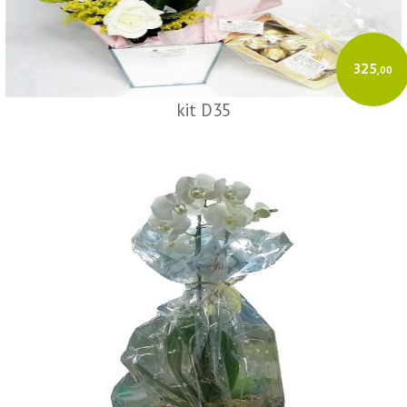
325
,00
kit D35