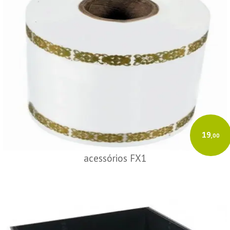
19
,00
acessórios FX1