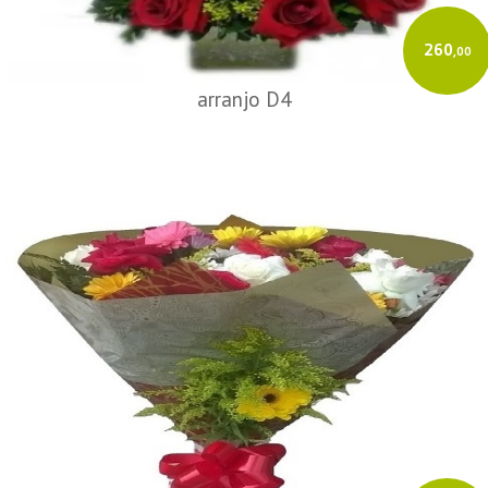
260
,00
arranjo D4