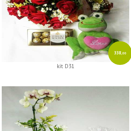
O GeradorX calcula os tributos e transmite à SEFAZ de forma rápida e
automatizada.
Acesse o GeradorX
338
,00
kit D31