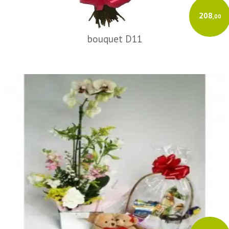
208
,00
bouquet D11