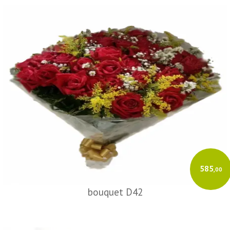
585
,00
bouquet D42