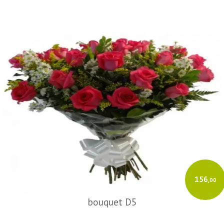
156
,00
bouquet D5