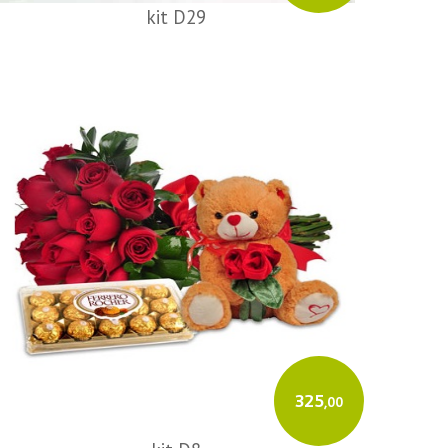
kit D29
325
,00