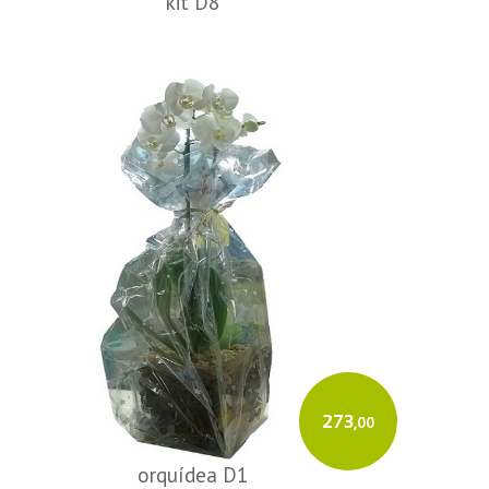
kit D8
273
,00
orquídea D1