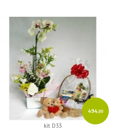
494
,00
kit D33