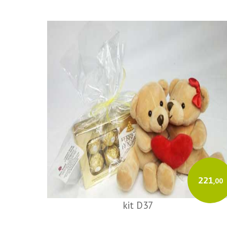
221
,00
kit D37