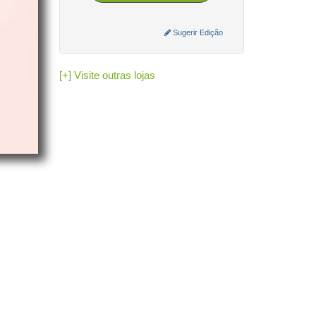
Como emitir:
Cadastre sua empresa e o Certificado
Sugerir Edição
Digital (A1/A3).
Insira os dados do destinatário e os
produtos.
O GeradorX calcula os tributos e transmite
[+] Visite outras lojas
à SEFAZ de forma rápida e automatizada.
Acesse o GeradorX