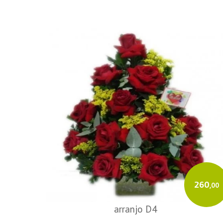
260
,00
arranjo D4