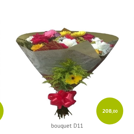
208
,00
bouquet D11