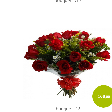
bouquet D13
169
,00
bouquet D2