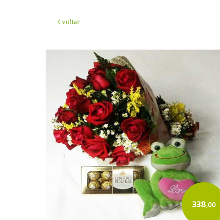
voltar
338
,00