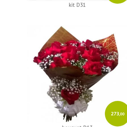
kit D31
273
,00