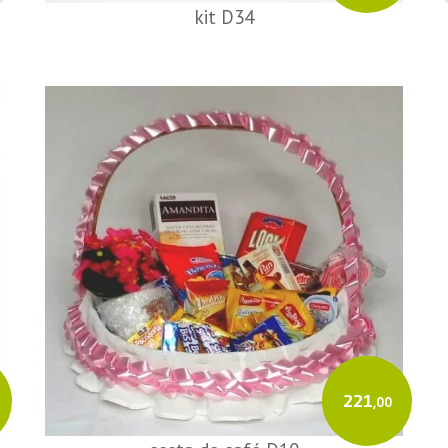
kit D34
221
,00