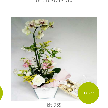
cesta de café D10
325
,00
kit D35