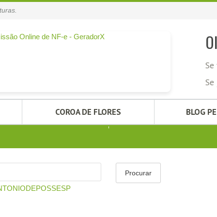
turas.
O
Se 
Se 
COROA DE FLORES
BLOG P
ANTONIODEPOSSESP