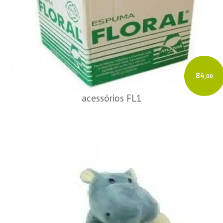
84
,00
acessórios FL1