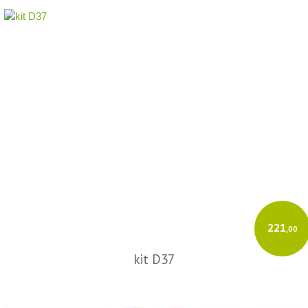
221
,00
kit D37