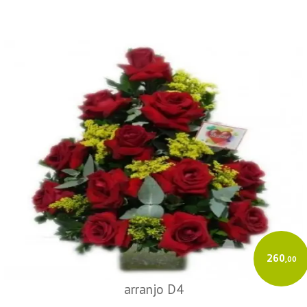
260
,00
arranjo D4