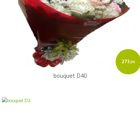
273
,00
bouquet D40