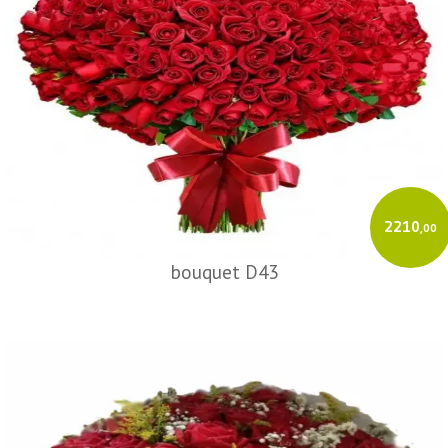
2210
,00
bouquet D43