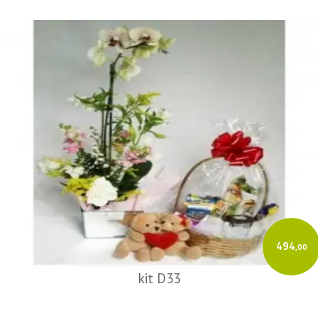
494
,00
kit D33