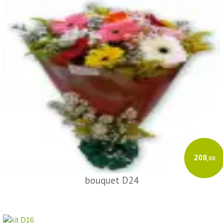
208
,00
bouquet D24