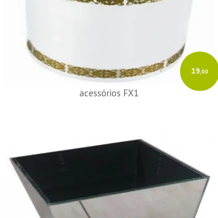
19
,00
acessórios FX1