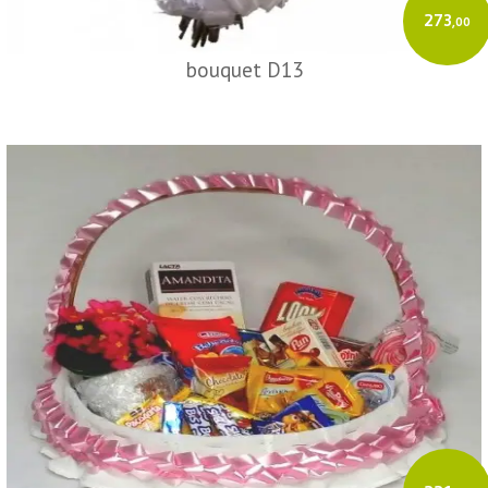
273
,00
bouquet D13