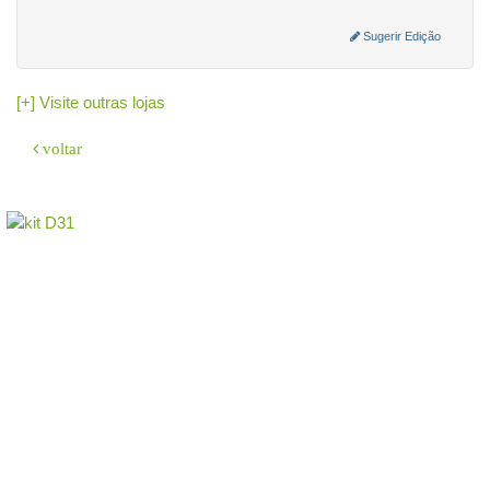
Sugerir Edição
[+] Visite outras lojas
voltar
O sistema
GeradorX
simplifica e agiliza a emissão de Nota Fiscal
Eletrônica (NF-e Modelo 55) para a sua empresa.
Como emitir:
Cadastre sua empresa e o Certificado Digital (A1/A3).
Insira os dados do destinatário e os produtos.
O GeradorX calcula os tributos e transmite à SEFAZ de forma rápida e
automatizada.
Acesse o GeradorX