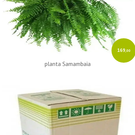
169
,00
planta Samambaia