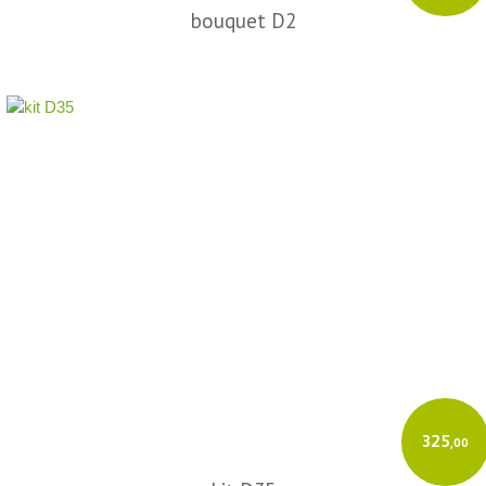
bouquet D2
325
,00