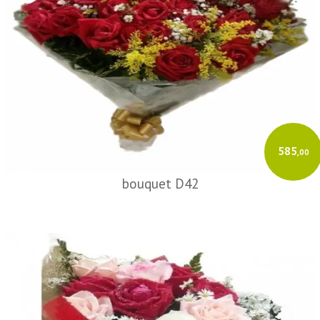
585
,00
bouquet D42