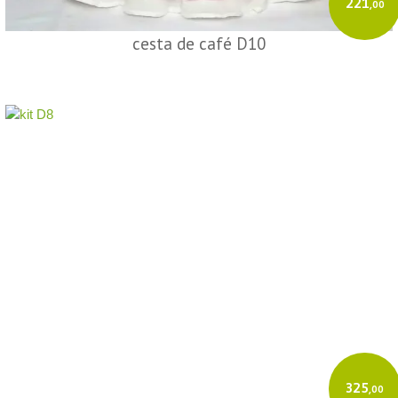
221
,00
cesta de café D10
325
,00