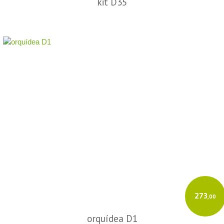
kit D35
273
,00
orquídea D1