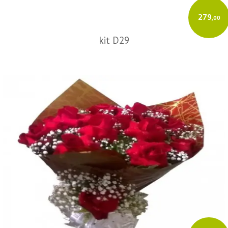
279
,00
kit D29