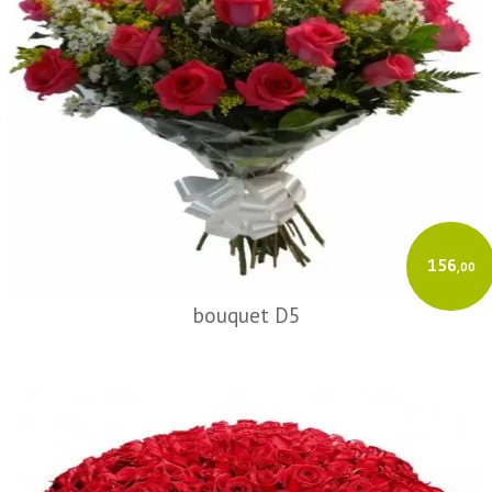
156
,00
bouquet D5