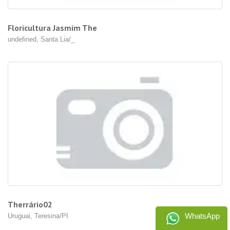
Floricultura Jasmim The
undefined, Santa Lia/_
Therrário02
WhatsApp
Uruguai, Teresina/PI