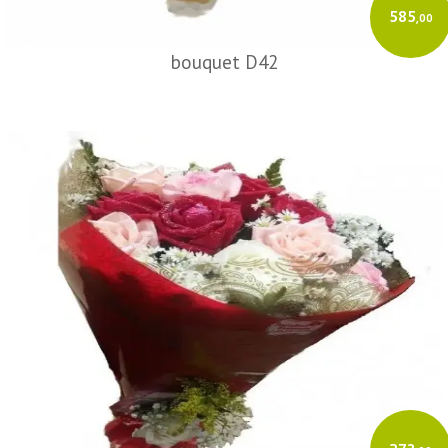
585
,00
bouquet D42