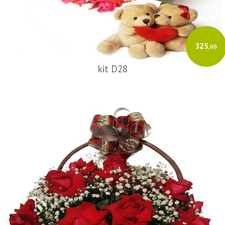
325
,00
kit D28