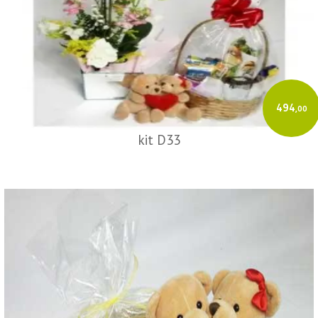
494
,00
kit D33