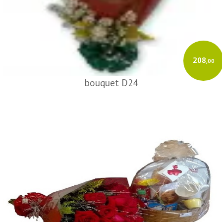
208
,00
bouquet D24