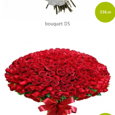
156
,00
bouquet D5