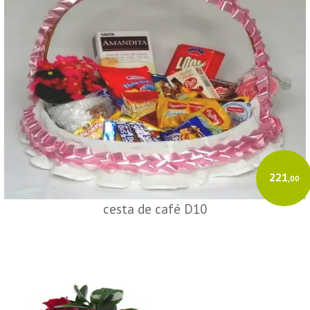
221
,00
cesta de café D10