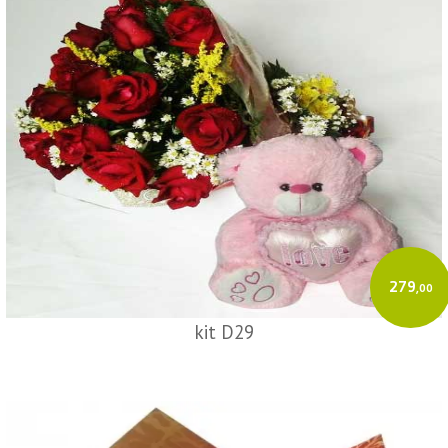
279
,00
kit D29