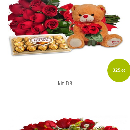
325
,00
kit D8