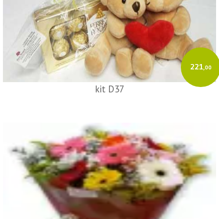
221
,00
kit D37