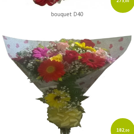
273
,00
bouquet D40
182
,00