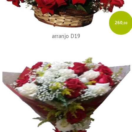
260
,00
arranjo D19