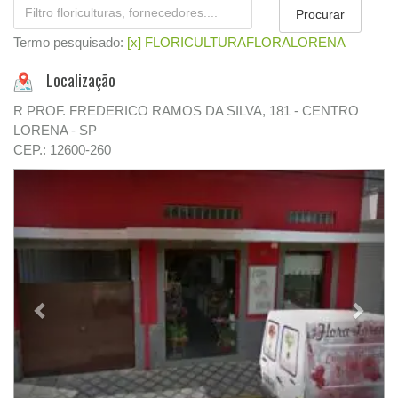
Termo pesquisado:
[x] FLORICULTURAFLORALORENA
Localização
R PROF. FREDERICO RAMOS DA SILVA, 181 - CENTRO
LORENA - SP
CEP.: 12600-260
Previous
Next