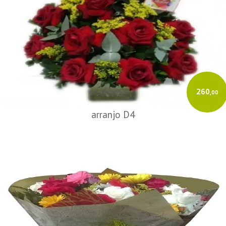
260
,00
arranjo D4