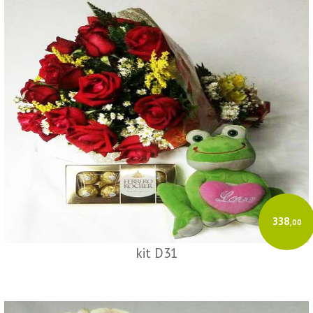
O sistema
GeradorX
simplifica e agiliza a emissão de Nota Fiscal
Eletrônica (NF-e Modelo 55) para a sua empresa.
Como emitir:
Cadastre sua empresa e o Certificado Digital (A1/A3).
Insira os dados do destinatário e os produtos.
O GeradorX calcula os tributos e transmite à SEFAZ de forma rápida e
automatizada.
Acesse o GeradorX
338
,00
kit D31