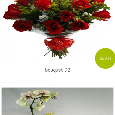
169
,00
bouquet D2