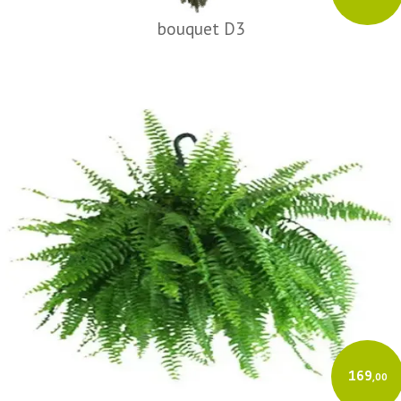
bouquet D3
169
,00