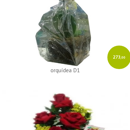
273
,00
orquídea D1