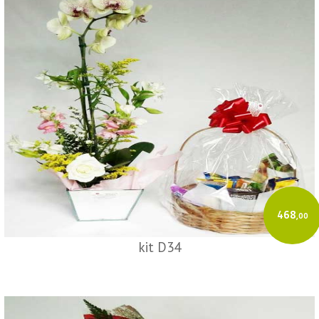
468
,00
kit D34