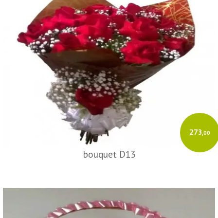
273
,00
bouquet D13