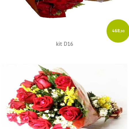
468
,00
kit D16