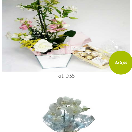
325
,00
kit D35