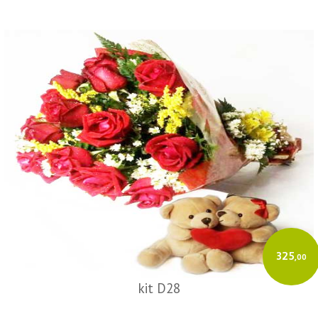
325
,00
kit D28