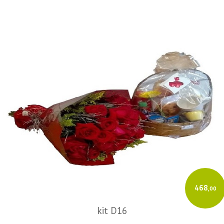
468
,00
kit D16