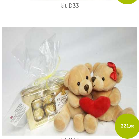
kit D33
221
,00