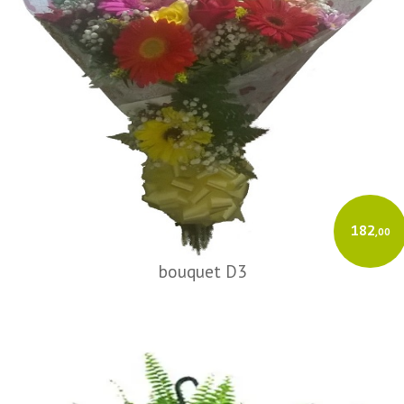
182
,00
bouquet D3