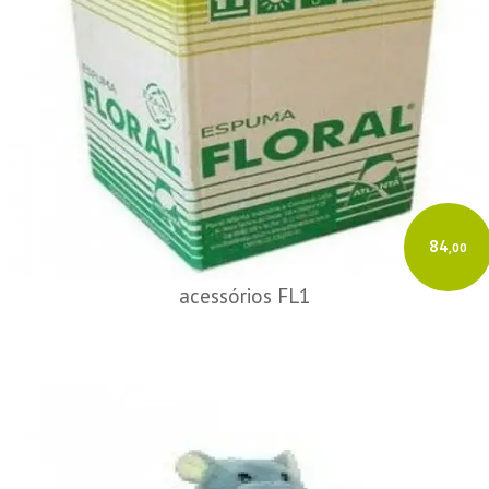
84
,00
acessórios FL1