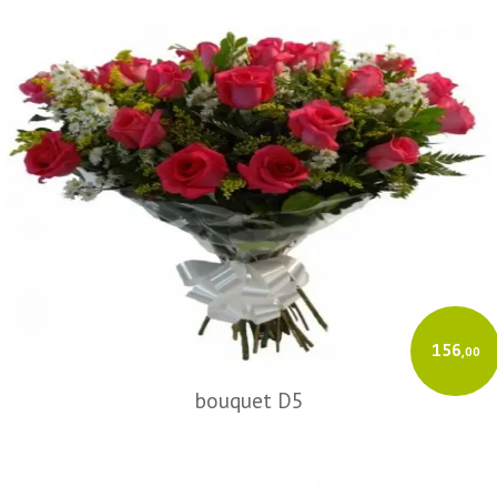
156
,00
bouquet D5