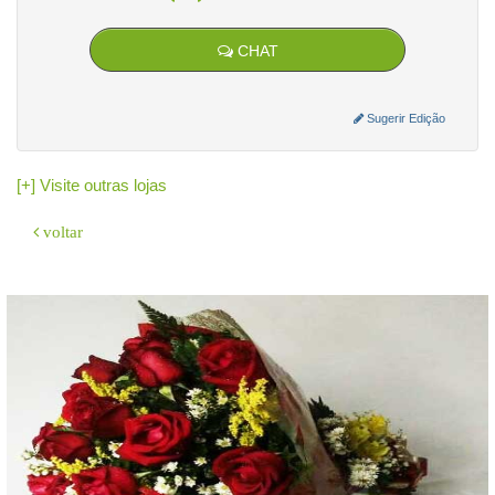
CHAT
Sugerir Edição
[+] Visite outras lojas
voltar
O sistema
GeradorX
simplifica e agiliza a emissão de Nota Fiscal
Eletrônica (NF-e Modelo 55) para a sua empresa.
Como emitir:
Cadastre sua empresa e o Certificado Digital (A1/A3).
Insira os dados do destinatário e os produtos.
O GeradorX calcula os tributos e transmite à SEFAZ de forma rápida e
automatizada.