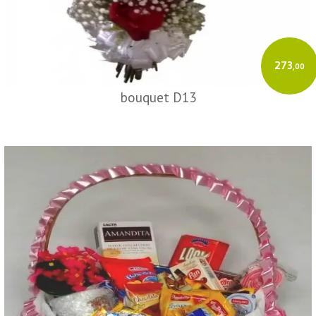
273
,00
bouquet D13