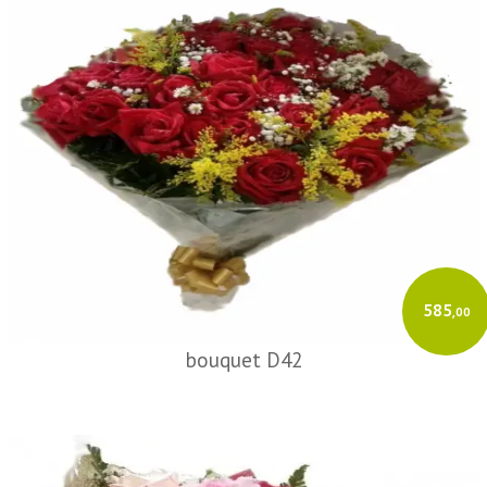
585
,00
bouquet D42