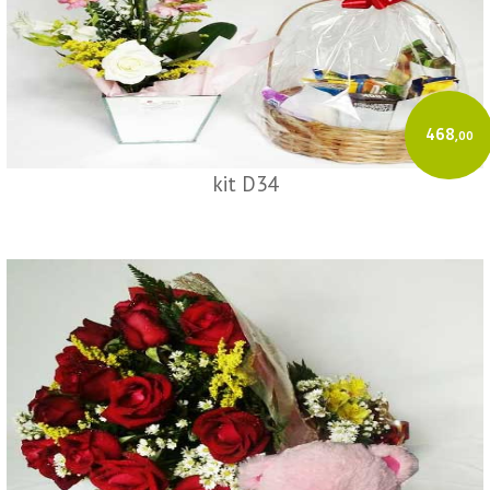
468
,00
kit D34