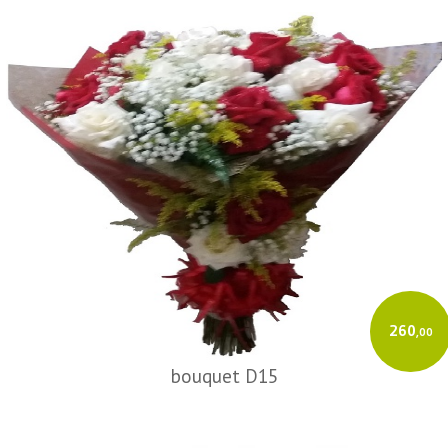
260
,00
bouquet D15