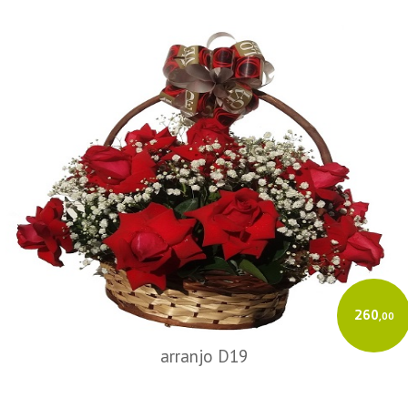
260
,00
arranjo D19