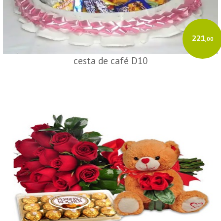
221
,00
cesta de café D10