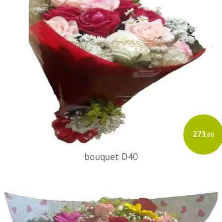
273
,00
bouquet D40