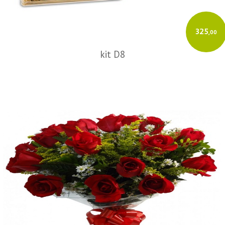
325
,00
kit D8