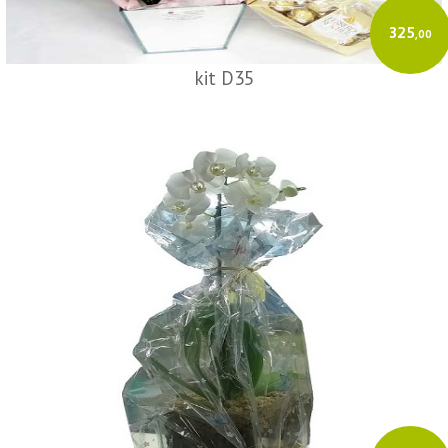
325
,00
kit D35