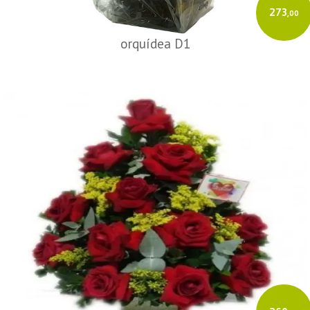
273
,00
orquídea D1