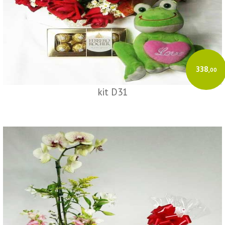
Acesse o GeradorX
338
,00
kit D31