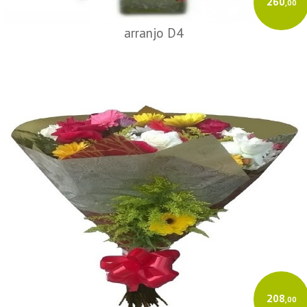
260
,00
arranjo D4
208
,00