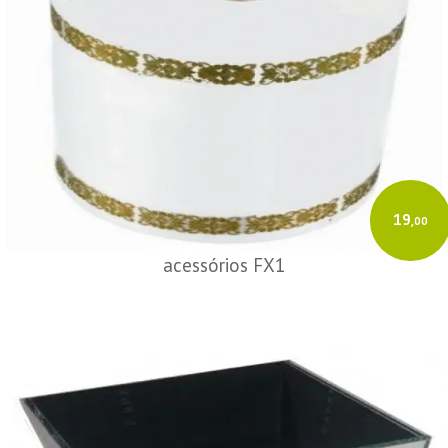
19
,00
acessórios FX1