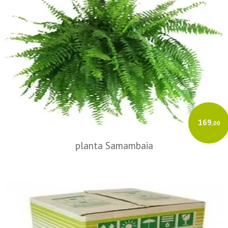
169
,00
planta Samambaia