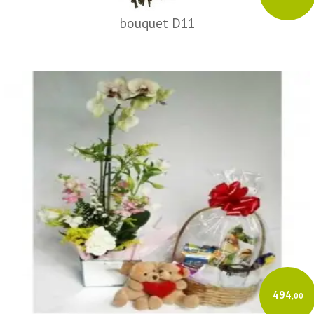
bouquet D11
494
,00