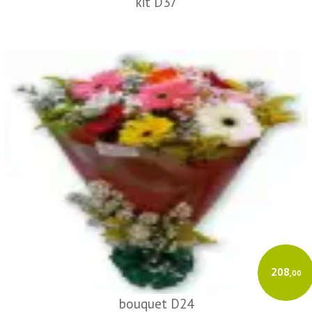
kit D37
208
,00
bouquet D24