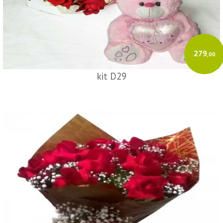
279
,00
kit D29