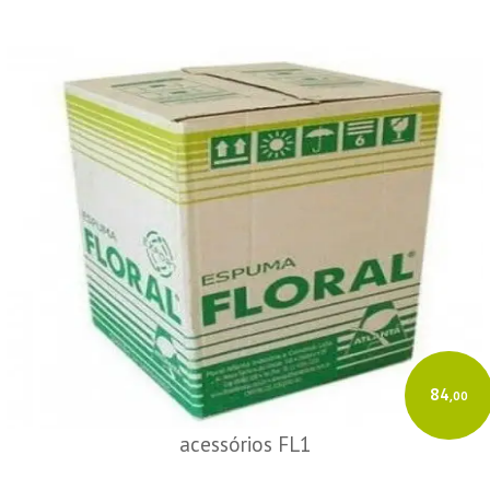
84
,00
acessórios FL1