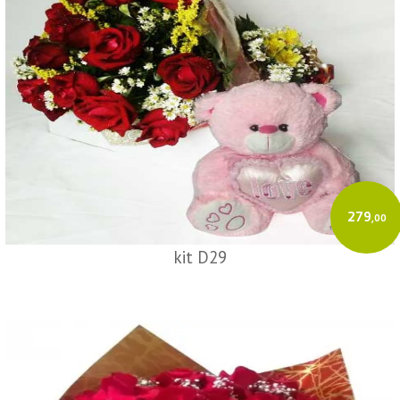
279
,00
kit D29