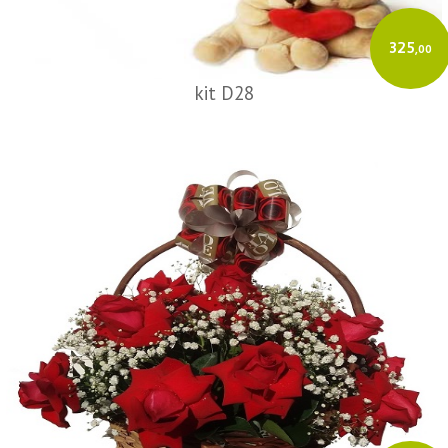
325
,00
kit D28