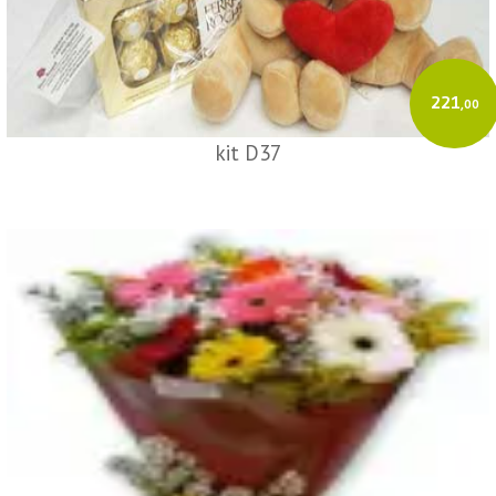
221
,00
kit D37