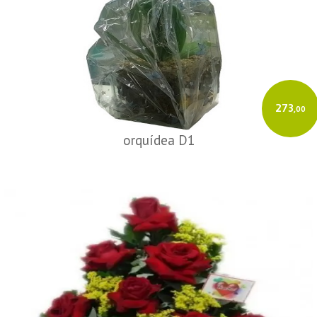
273
,00
orquídea D1