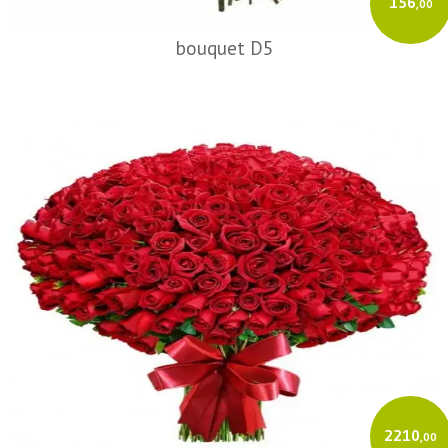
156
,00
bouquet D5
2210
,00