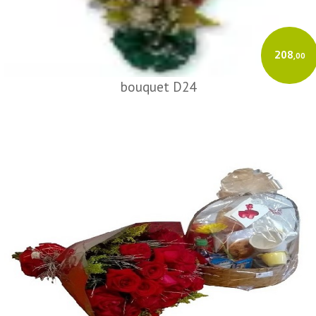
208
,00
bouquet D24