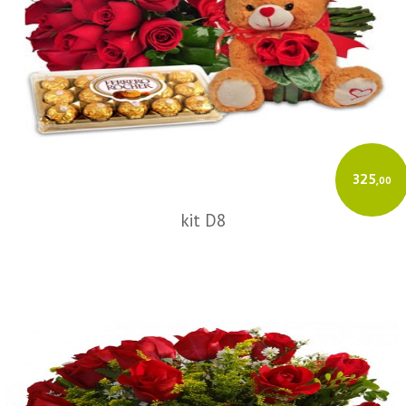
325
,00
kit D8