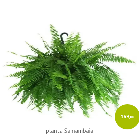
169
,00
planta Samambaia