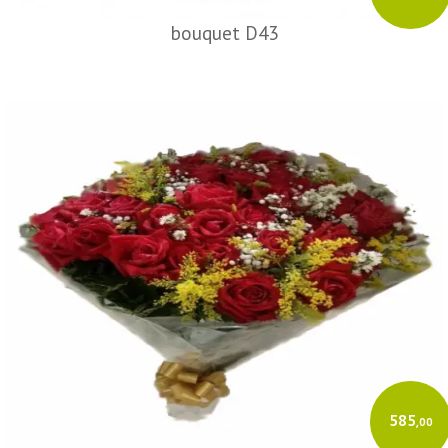
bouquet D43
585
,00