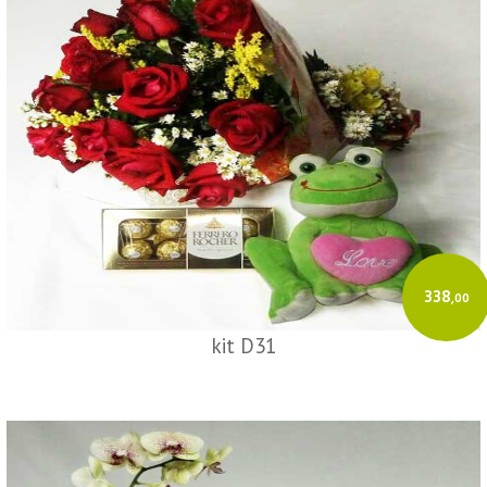
Eletrônica (NF-e Modelo 55) para a sua empresa.
Como emitir:
Cadastre sua empresa e o Certificado Digital (A1/A3).
Insira os dados do destinatário e os produtos.
O GeradorX calcula os tributos e transmite à SEFAZ de forma rápida e
automatizada.
Acesse o GeradorX
338
,00
kit D31