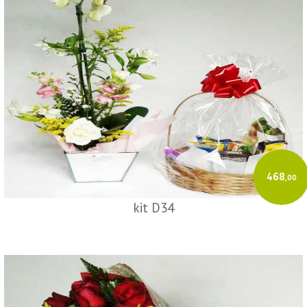
468
,00
kit D34