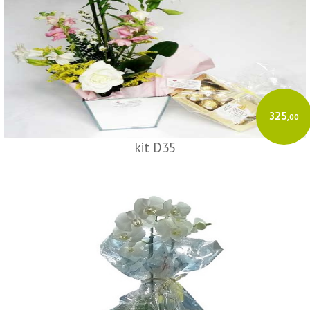
325
,00
kit D35