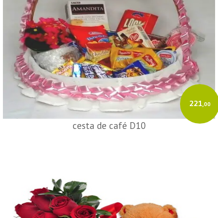
221
,00
cesta de café D10