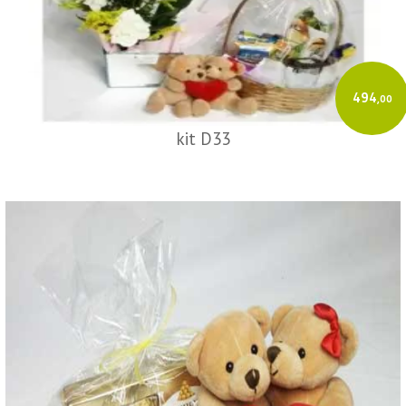
494
,00
kit D33