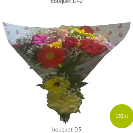
bouquet D40
182
,00
bouquet D3