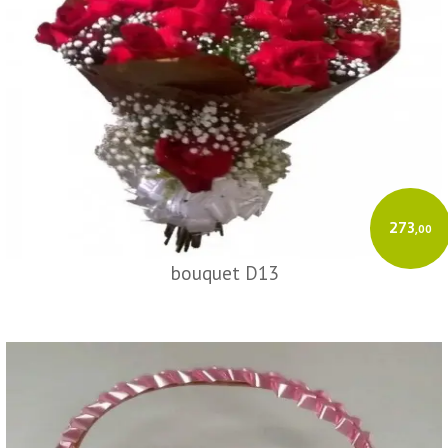
273
,00
bouquet D13