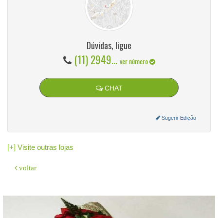
Dúvidas, ligue
(11) 2949...
ver número
CHAT
Sugerir Edição
[+] Visite outras lojas
voltar
O sistema
GeradorX
simplifica e agiliza a emissão de Nota Fiscal