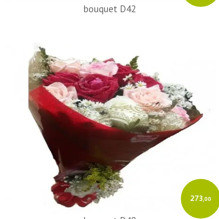
bouquet D42
273
,00