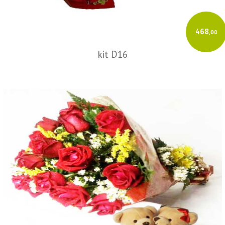
468
,00
kit D16