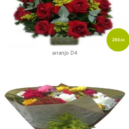
260
,00
arranjo D4