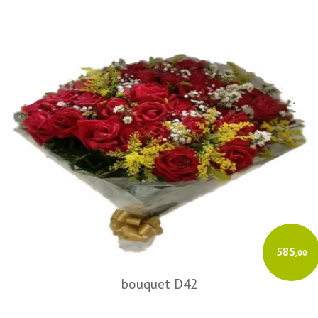
585
,00
bouquet D42