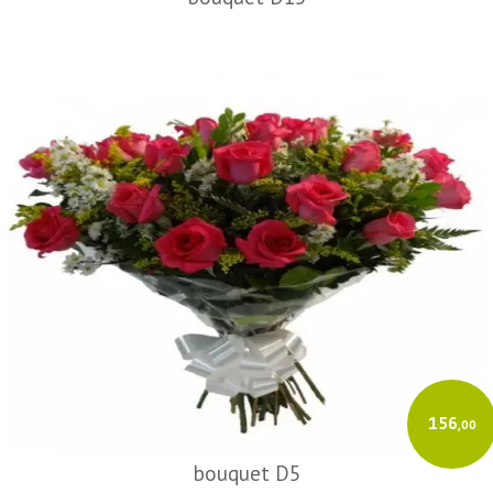
156
,00
bouquet D5