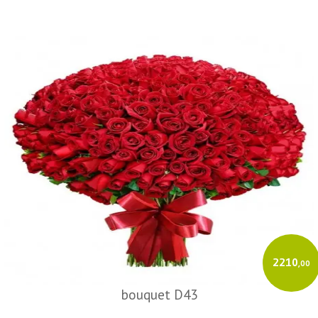
2210
,00
bouquet D43