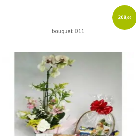
208
,00
bouquet D11