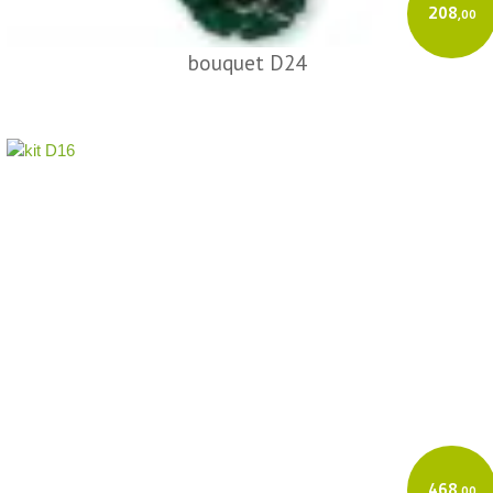
208
,00
bouquet D24
468
,00