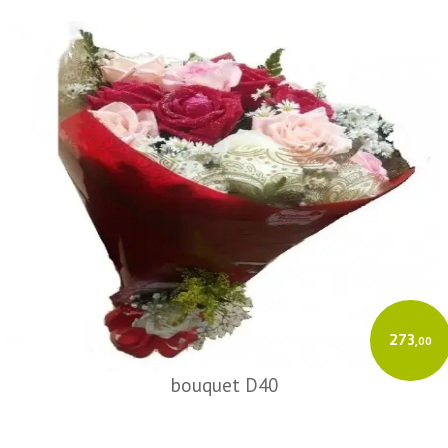
273
,00
bouquet D40