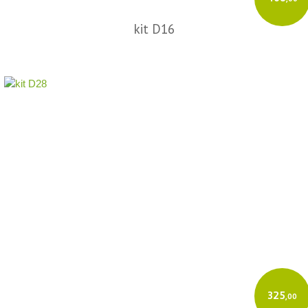
kit D16
325
,00