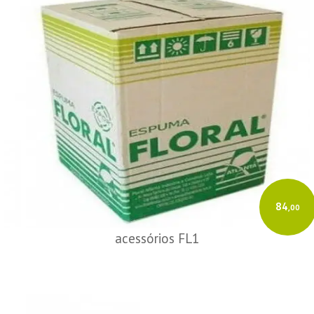
84
,00
acessórios FL1