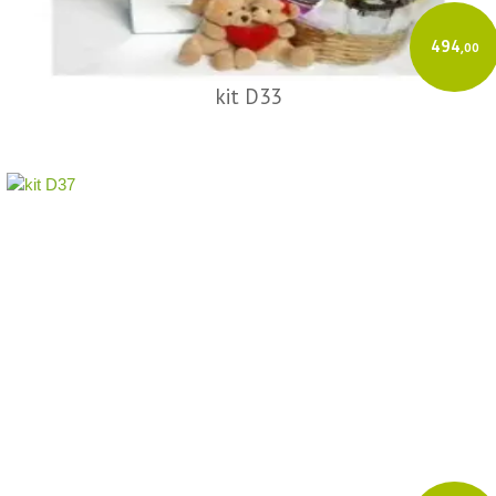
494
,00
kit D33