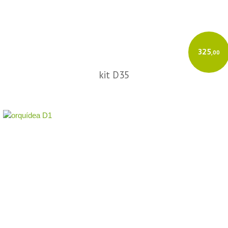
325
,00
kit D35