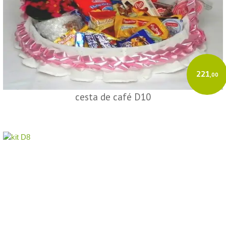
221
,00
cesta de café D10