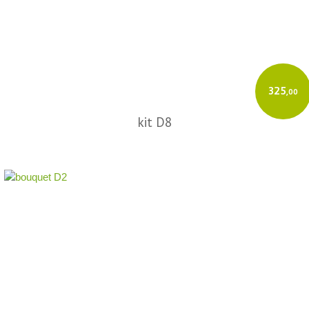
325
,00
kit D8