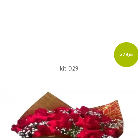
279
,00
kit D29