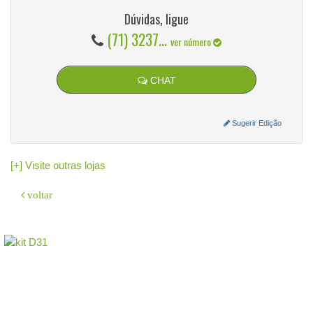
Dúvidas, ligue
(71) 3237...
ver número
CHAT
Sugerir Edição
[+] Visite outras lojas
voltar
O sistema
GeradorX
simplifica e agiliza a emissão de Nota Fiscal
Eletrônica (NF-e Modelo 55) para a sua empresa.
Como emitir: