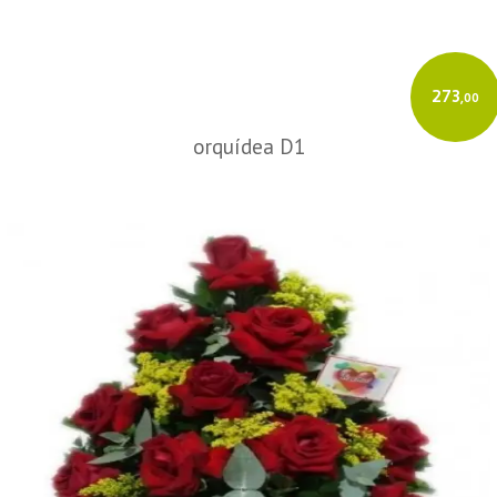
273
,00
orquídea D1