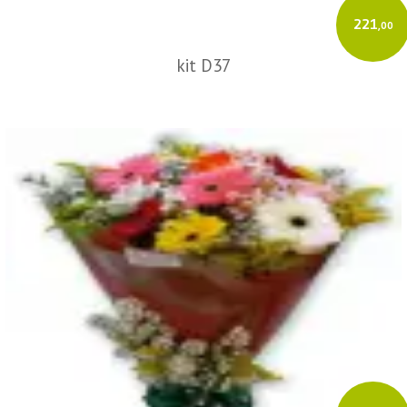
221
,00
kit D37