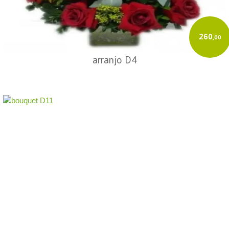
260
,00
arranjo D4