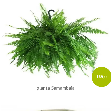
169
,00
planta Samambaia