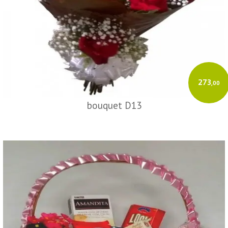
273
,00
bouquet D13