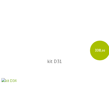
Cadastre sua empresa e o Certificado Digital (A1/A3).
Insira os dados do destinatário e os produtos.
O GeradorX calcula os tributos e transmite à SEFAZ de forma rápida e
automatizada.
Acesse o GeradorX
338
,00
kit D31