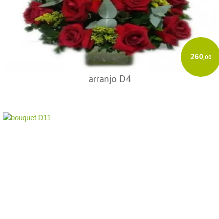
260
,00
arranjo D4