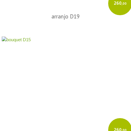
260
,00
arranjo D19
260
,00