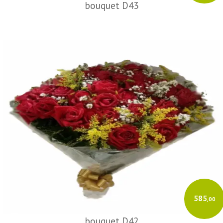
bouquet D43
585
,00
bouquet D42