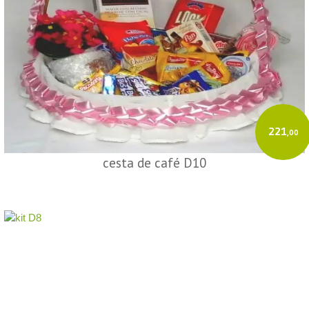
221
,00
cesta de café D10