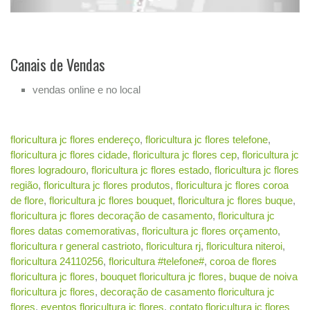
Canais de Vendas
vendas online e no local
floricultura jc flores endereço
,
floricultura jc flores telefone
,
floricultura jc flores cidade
,
floricultura jc flores cep
,
floricultura jc
flores logradouro
,
floricultura jc flores estado
,
floricultura jc flores
região
,
floricultura jc flores produtos
,
floricultura jc flores coroa
de flore
,
floricultura jc flores bouquet
,
floricultura jc flores buque
,
floricultura jc flores decoração de casamento
,
floricultura jc
flores datas comemorativas
,
floricultura jc flores orçamento
,
floricultura r general castrioto
,
floricultura rj
,
floricultura niteroi
,
floricultura 24110256
,
floricultura #telefone#
,
coroa de flores
floricultura jc flores
,
bouquet floricultura jc flores
,
buque de noiva
floricultura jc flores
,
decoração de casamento floricultura jc
flores
,
eventos floricultura jc flores
,
contato floricultura jc flores