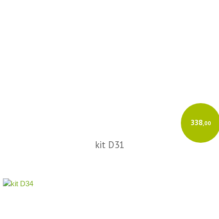
Como emitir:
Cadastre sua empresa e o Certificado Digital (A1/A3).
Insira os dados do destinatário e os produtos.
O GeradorX calcula os tributos e transmite à SEFAZ de forma rápida e
automatizada.
Acesse o GeradorX
338
,00
kit D31