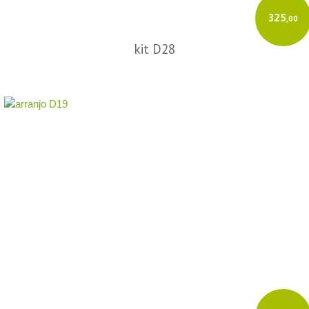
325
,00
kit D28