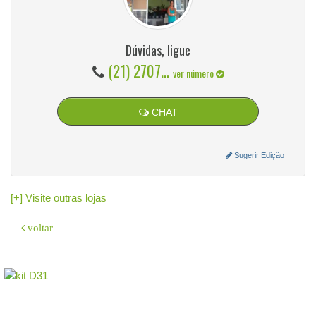
Dúvidas, ligue
(21) 2707...
ver número
CHAT
Sugerir Edição
[+] Visite outras lojas
voltar
O sistema
GeradorX
simplifica e agiliza a emissão de Nota Fiscal
Eletrônica (NF-e Modelo 55) para a sua empresa.