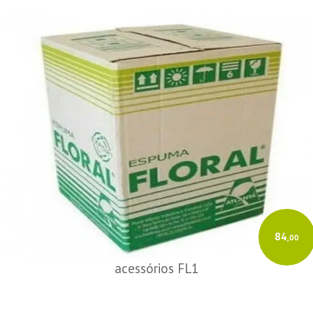
84
,00
acessórios FL1