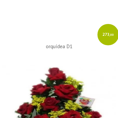
273
,00
orquídea D1