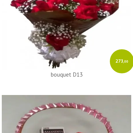
273
,00
bouquet D13