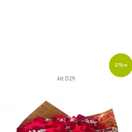
279
,00
kit D29