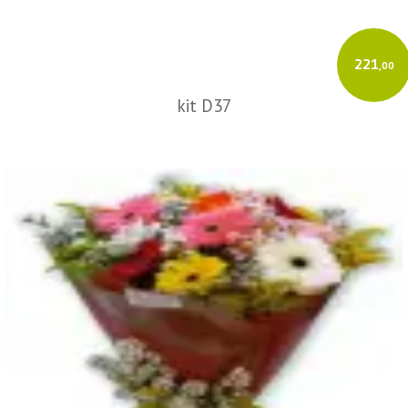
221
,00
kit D37