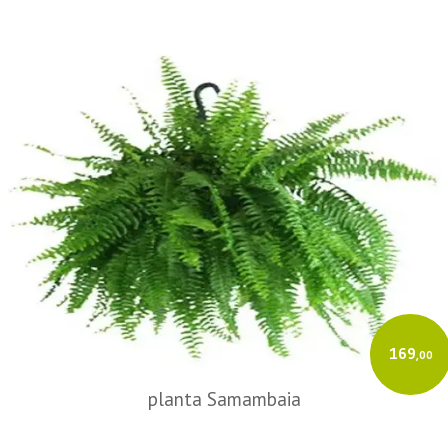
169
,00
planta Samambaia