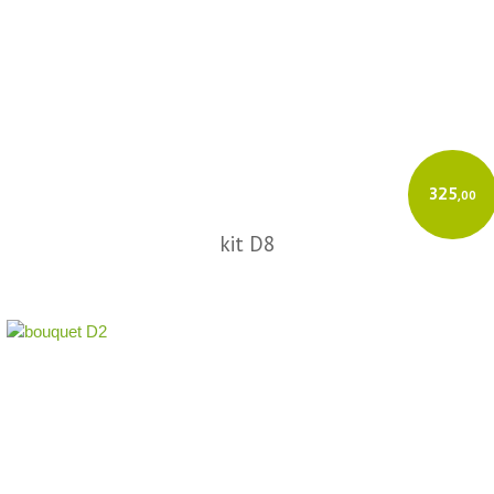
325
,00
kit D8