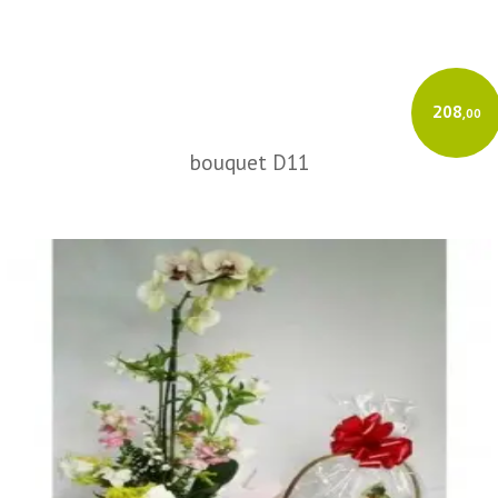
208
,00
bouquet D11