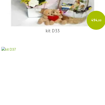
494
,00
kit D33