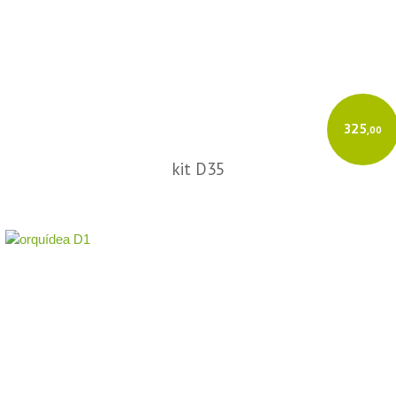
325
,00
kit D35