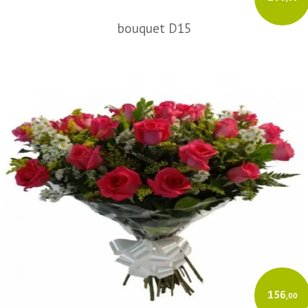
bouquet D15
156
,00