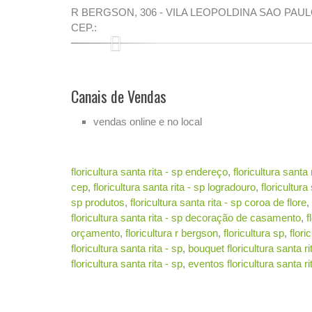
R BERGSON, 306 - VILA LEOPOLDINA SAO PAUL
CEP.:
Previous
Canais de Vendas
vendas online e no local
floricultura santa rita - sp endereço
,
floricultura santa 
cep
,
floricultura santa rita - sp logradouro
,
floricultura
sp produtos
,
floricultura santa rita - sp coroa de flore
,
floricultura santa rita - sp decoração de casamento
,
f
orçamento
,
floricultura r bergson
,
floricultura sp
,
flori
floricultura santa rita - sp
,
bouquet floricultura santa ri
floricultura santa rita - sp
,
eventos floricultura santa ri