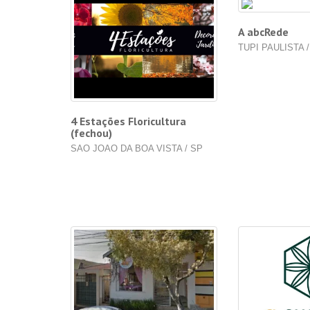
A abcRede
TUPI PAULISTA 
4 Estações Floricultura
(fechou)
SAO JOAO DA BOA VISTA / SP