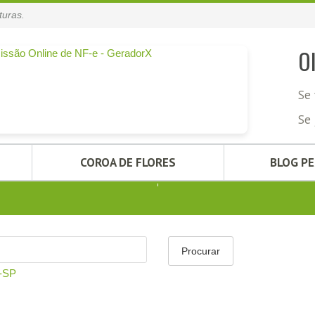
turas.
O
Se 
Se 
COROA DE FLORES
BLOG P
-SP