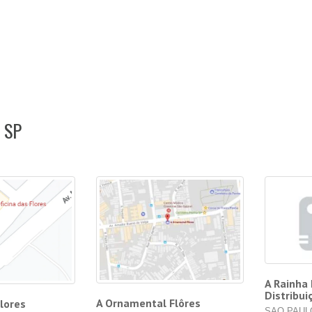
/ SP
A Rainha
Distribui
A Ornamental Flôres
Flores
SAO PAULO