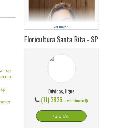
ext
ver mais
Floricultura Santa Rita - SP
ta - sp
ta rita -
- sp
Dúvidas, ligue
(11) 3836...
ver número
mento
O sistema
GeradorX
simplifica e agiliza a
CHAT
emissão de Nota Fiscal Eletrônica (NF-e
Modelo 55) para a sua empresa.