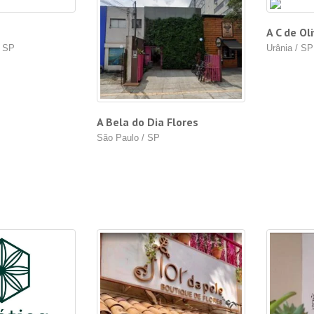
A C de Ol
/ SP
Urânia / SP
A Bela do Dia Flores
São Paulo / SP