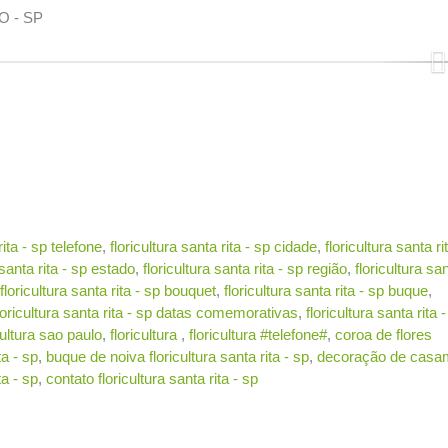
O - SP
N
rita - sp telefone
,
floricultura santa rita - sp cidade
,
floricultura santa ri
 santa rita - sp estado
,
floricultura santa rita - sp região
,
floricultura san
floricultura santa rita - sp bouquet
,
floricultura santa rita - sp buque
,
loricultura santa rita - sp datas comemorativas
,
floricultura santa rita 
cultura sao paulo
,
floricultura
,
floricultura #telefone#
,
coroa de flores
ta - sp
,
buque de noiva floricultura santa rita - sp
,
decoração de casa
ta - sp
,
contato floricultura santa rita - sp