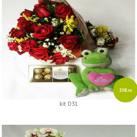
O sistema
GeradorX
simplifica e agiliza a emissão de Nota Fiscal
Eletrônica (NF-e Modelo 55) para a sua empresa.
Como emitir:
Cadastre sua empresa e o Certificado Digital (A1/A3).
Insira os dados do destinatário e os produtos.
O GeradorX calcula os tributos e transmite à SEFAZ de forma rápida e
automatizada.
Acesse o GeradorX
338
,00
kit D31