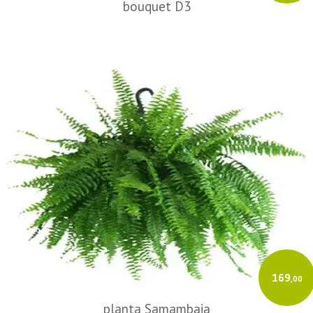
bouquet D3
169
,00
planta Samambaia