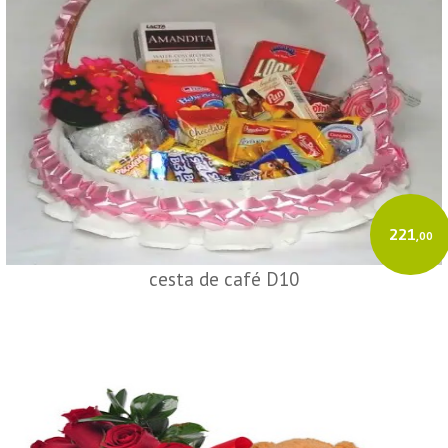
221
,00
cesta de café D10