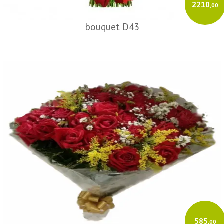
2210
,00
bouquet D43
585
,00