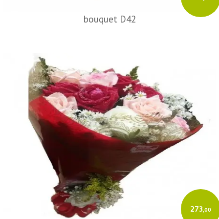
bouquet D42
273
,00