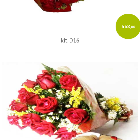
468
,00
kit D16