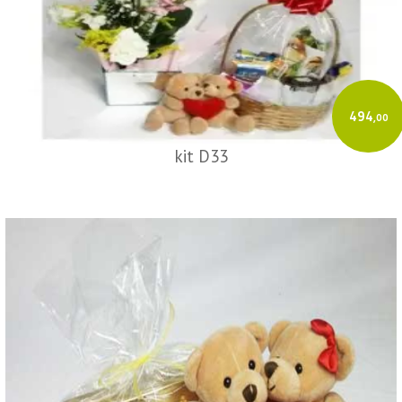
494
,00
kit D33