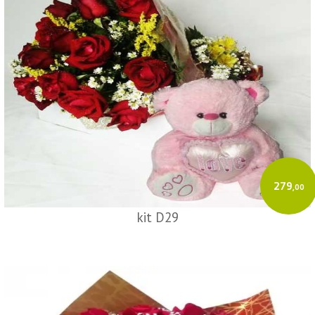
279
,00
kit D29