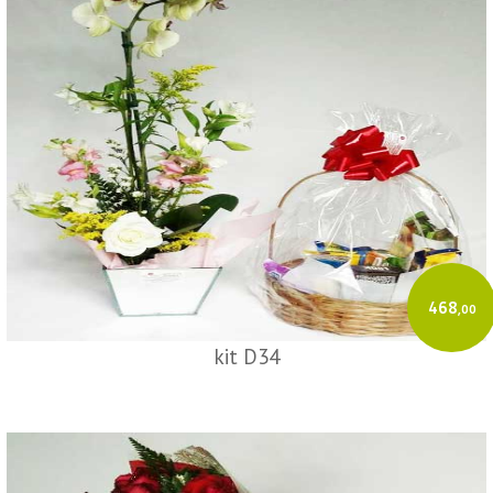
468
,00
kit D34