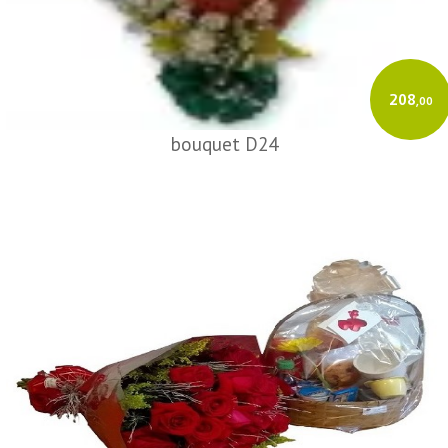
208
,00
bouquet D24