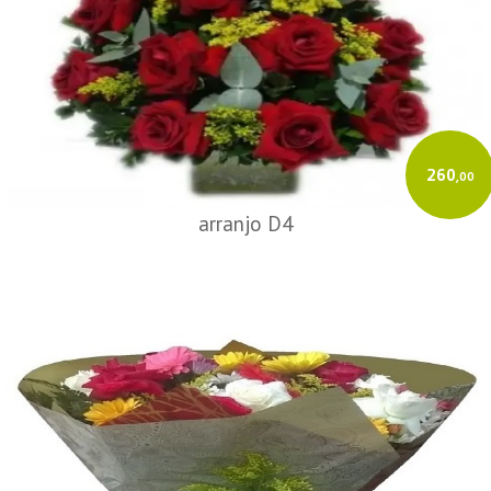
260
,00
arranjo D4