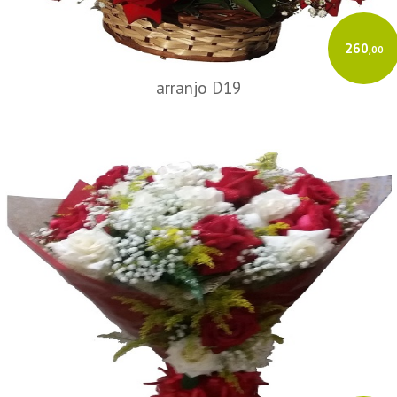
260
,00
arranjo D19