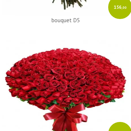
156
,00
bouquet D5