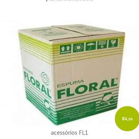
84
,00
acessórios FL1