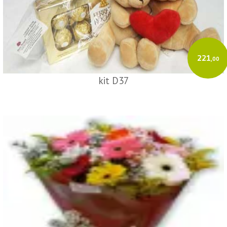
221
,00
kit D37