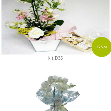
325
,00
kit D35