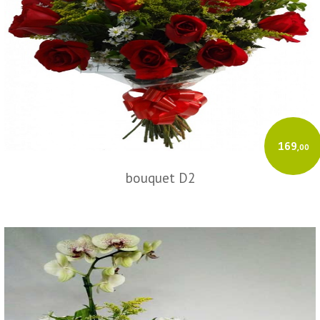
169
,00
bouquet D2