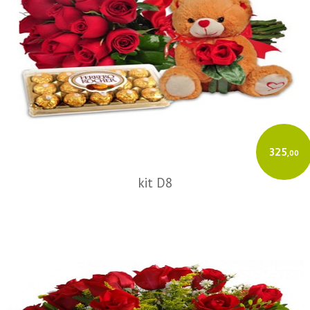
325
,00
kit D8