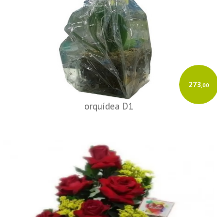
273
,00
orquídea D1