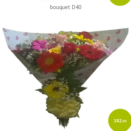
bouquet D40
182
,00