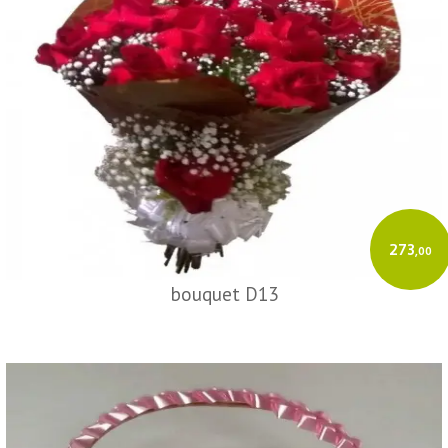
273
,00
bouquet D13