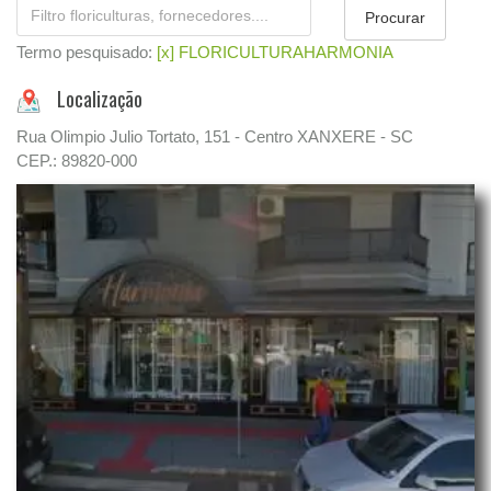
Termo pesquisado:
[x] FLORICULTURAHARMONIA
Localização
Rua Olimpio Julio Tortato, 151 - Centro XANXERE - SC
CEP.: 89820-000