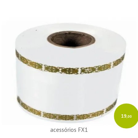
19
,00
acessórios FX1