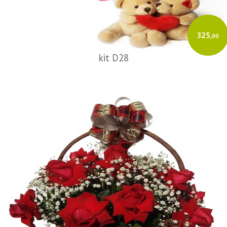
325
,00
kit D28