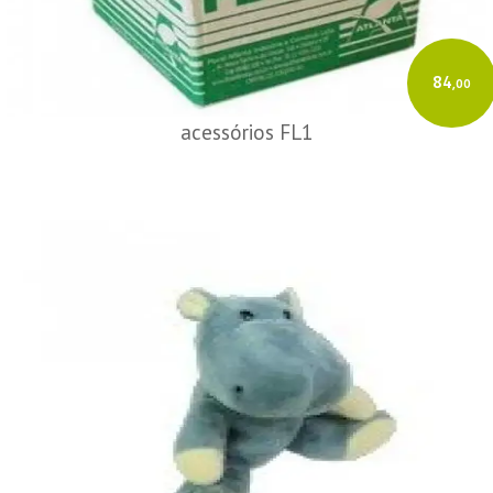
84
,00
acessórios FL1