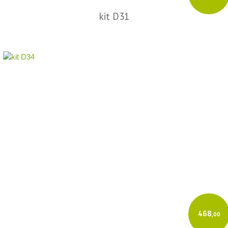
kit D31
468
,00