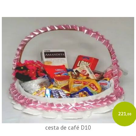
221
,00
cesta de café D10