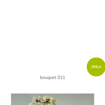
208
,00
bouquet D11