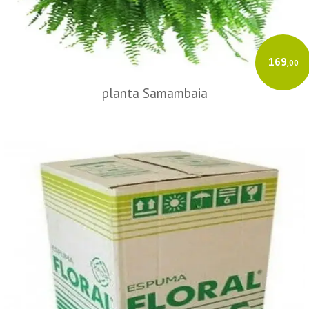
169
,00
planta Samambaia