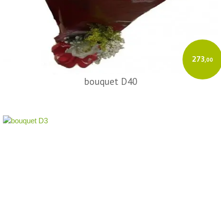
273
,00
bouquet D40