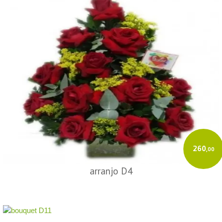
260
,00
arranjo D4