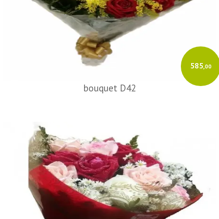
585
,00
bouquet D42