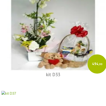
494
,00
kit D33