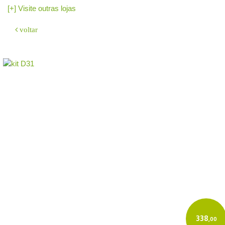
[+] Visite outras lojas
voltar
O sistema
GeradorX
simplifica e agiliza a emissão de Nota Fiscal
Eletrônica (NF-e Modelo 55) para a sua empresa.
Como emitir:
Cadastre sua empresa e o Certificado Digital (A1/A3).
Insira os dados do destinatário e os produtos.
O GeradorX calcula os tributos e transmite à SEFAZ de forma rápida e
automatizada.
Acesse o GeradorX
338
,00