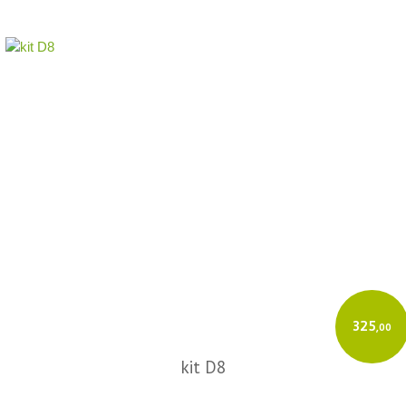
325
,00
kit D8