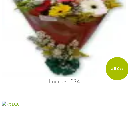
208
,00
bouquet D24