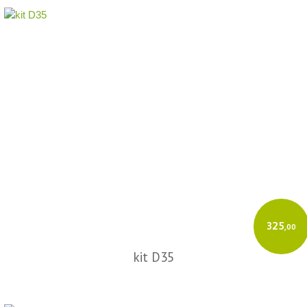
325
,00
kit D35