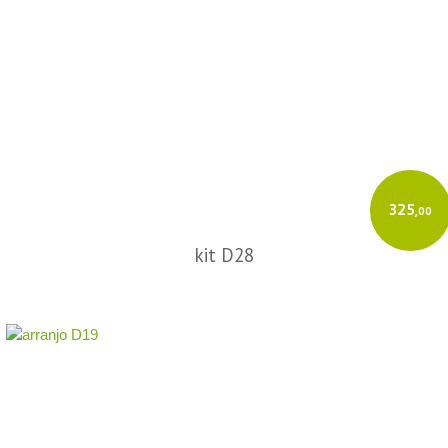
325
,00
kit D28