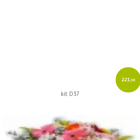
221
,00
kit D37