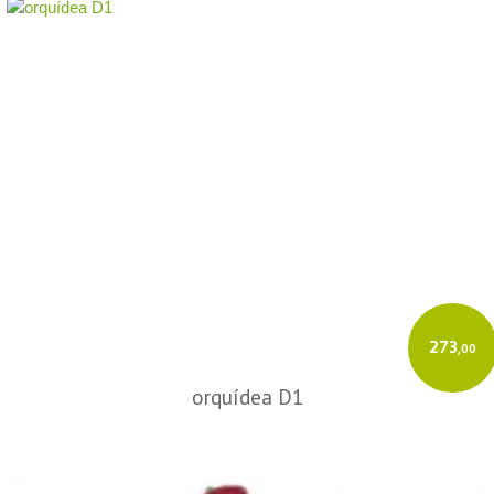
273
,00
orquídea D1