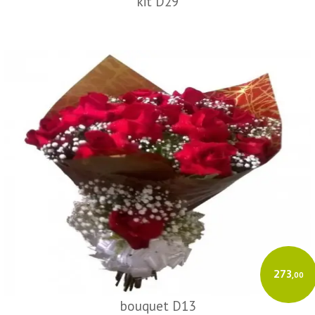
kit D29
273
,00
bouquet D13