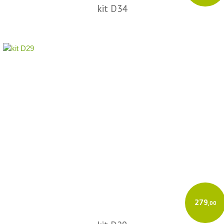
kit D34
279
,00