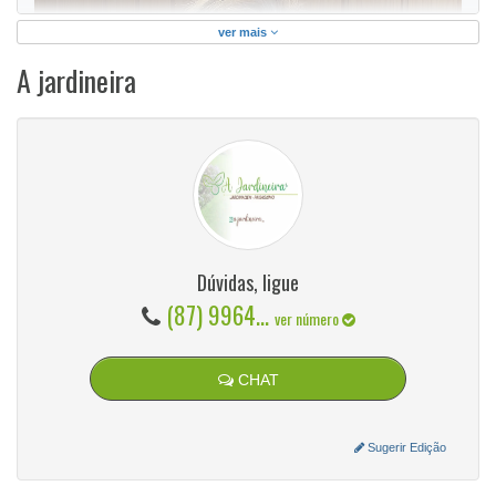
ver mais
A jardineira
Dúvidas, ligue
(87) 9964...
ver número
CHAT
Sugerir Edição